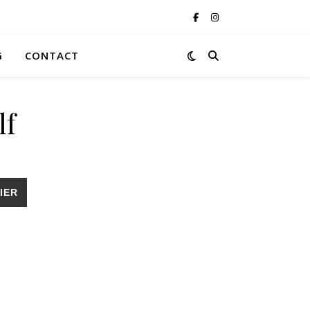
G
CONTACT
lf
IER
s