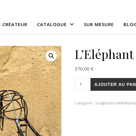
E CRÉATEUR
CATALOGUE
SUR MESURE
BLO
L’Eléphant 
370,00
€
quantité de L'Eléphant au fil
AJOUTER AU PAN
Catégorie :
Sculptures intérieure