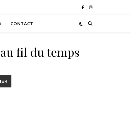
G
CONTACT
au fil du temps
 du temps
IER
s