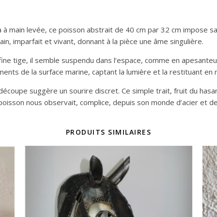
ma à main levée, ce poisson abstrait de 40 cm par 32 cm impose s
n, imparfait et vivant, donnant à la pièce une âme singulière.
e fine tige, il semble suspendu dans l’espace, comme en apesanteur
ents de la surface marine, captant la lumière et la restituant en 
écoupe suggère un sourire discret. Ce simple trait, fruit du hasard 
isson nous observait, complice, depuis son monde d’acier et de 
PRODUITS SIMILAIRES