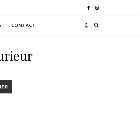
G
CONTACT
urieur
IER
s