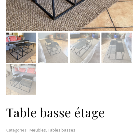
Table basse étage
Catégories :
Meubles
,
Tables basses